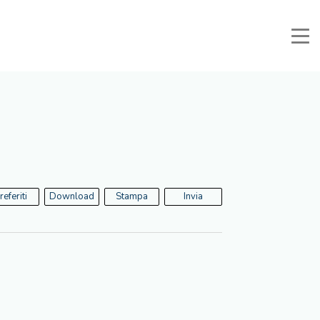
Manuali e Documenti
Area Riservata
Preferiti
Cerca
referiti
Download
Stampa
Invia