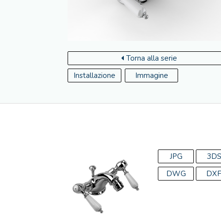
Torna alla serie
Installazione
Immagine
JPG
3D
DWG
DX