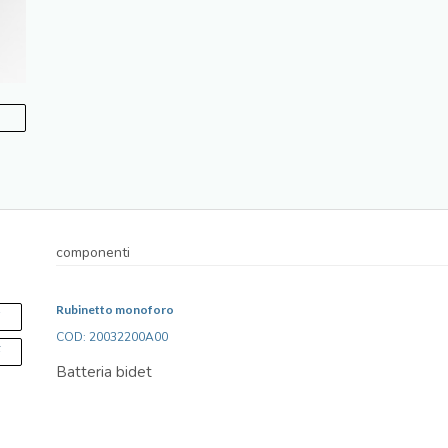
componenti
Rubinetto monoforo
S
COD: 20032200A00
F
Batteria bidet