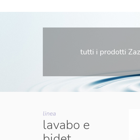
tutti i prodotti Za
linea
lavabo e
bidet