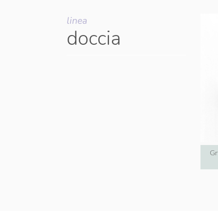
linea
doccia
Gr