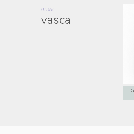
linea
vasca
G