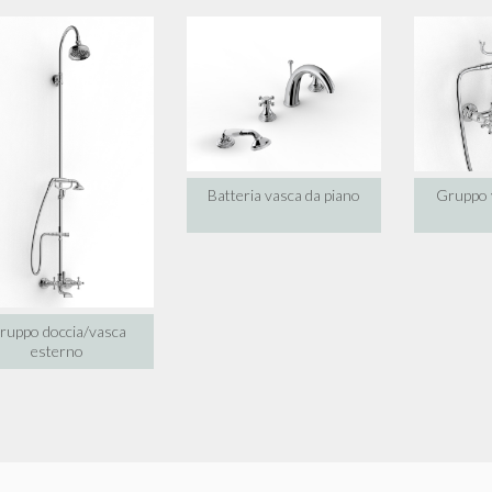
Batteria vasca da piano
Gruppo 
ruppo doccia/vasca
esterno