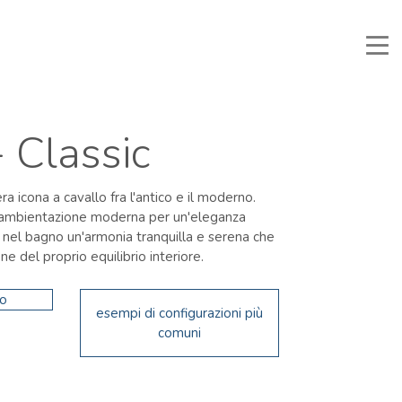
Manuali e Documenti
Area Riservata
Preferiti
Cerca
- Classic
ra icona a cavallo fra l'antico e il moderno.
o, ambientazione moderna per un'eleganza
nel bagno un'armonia tranquilla e serena che
e del proprio equilibrio interiore.
go
esempi di configurazioni più
comuni