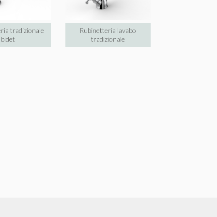
ria tradizionale
Rubinetteria lavabo
bidet
tradizionale