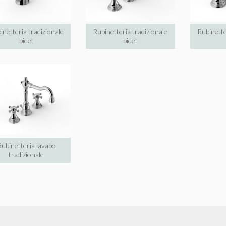
inetteria tradizionale
Rubinetteria tradizionale
Rubinette
bidet
bidet
ubinetteria lavabo
tradizionale