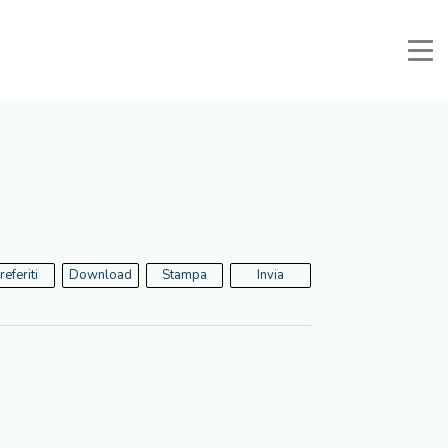
Manuali e Documenti
Area Riservata
Preferiti
Cerca
referiti
Download
Stampa
Invia