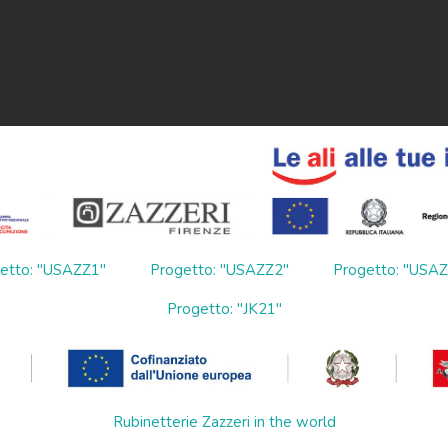
etto: "USAZZ1"
Progetto: "USAZZ2"
Progetto: "USA
Progetto: "JK21"
Rubinetterie Zazzeri in the world