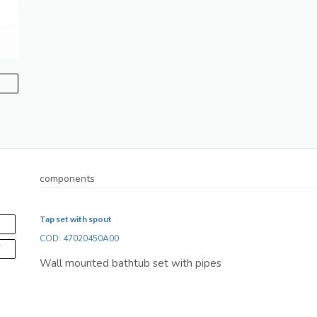
components
Tap set with spout
S
COD: 47020450A00
F
Wall mounted bathtub set with pipes