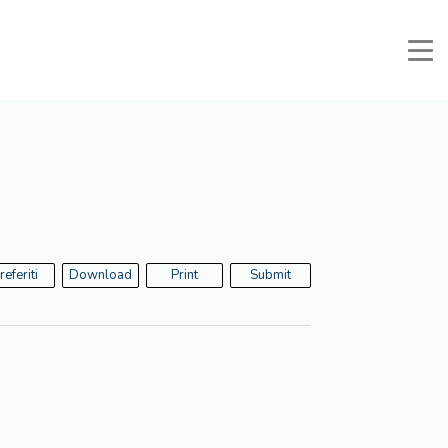
Manuali e Documenti
Reserved Area
Favorites
Search
referiti
Download
Print
Submit