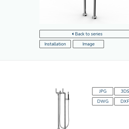
Back to series
Installation
Image
JPG
3D
DWG
DX