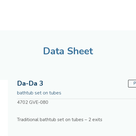
American
Assistenza tecnica
Data Sheet
Da-Da 3
P
bathtub set on tubes
4702 GVE-080
Traditional bathtub set on tubes – 2 exits