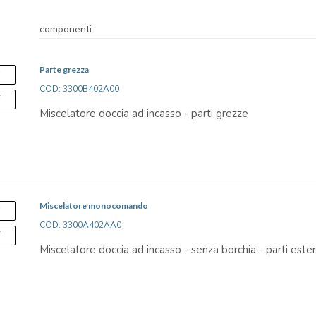
componenti
Parte grezza
S
COD: 3300B402A00
F
Miscelatore doccia ad incasso - parti grezze
Miscelatore monocomando
S
COD: 3300A402AA0
F
Miscelatore doccia ad incasso - senza borchia - parti este