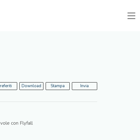
Manuali e Documenti
Area Riservata
Preferiti
Cerca
referiti
Download
Stampa
Invia
vole con Flyfall