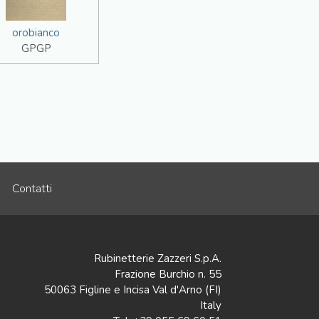
orobianco
GPGP
Contatti
Rubinetterie Zazzeri S.p.A.
Frazione Burchio n. 55
50063 Figline e Incisa Val d'Arno (FI)
Italy