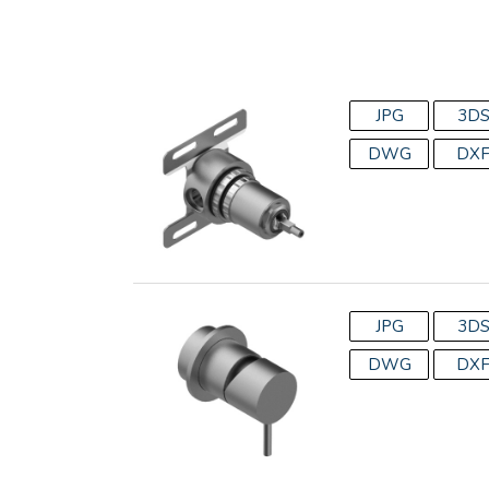
JPG
3D
DWG
DX
JPG
3D
DWG
DX