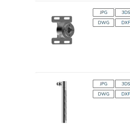
JPG
3D
DWG
DX
JPG
3D
DWG
DX