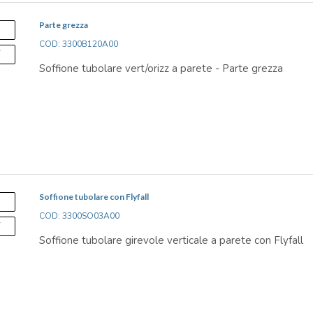
Parte grezza
S
COD: 3300B120A00
F
Soffione tubolare vert/orizz a parete - Parte grezza
Soffione tubolare con Flyfall
S
COD: 3300SO03A00
F
Soffione tubolare girevole verticale a parete con Flyfall