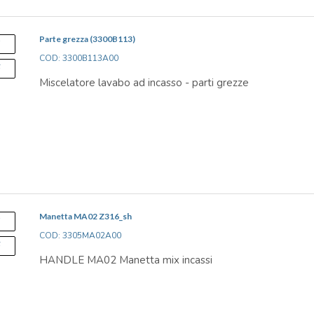
Parte grezza (3300B113)
S
COD: 3300B113A00
F
Miscelatore lavabo ad incasso - parti grezze
Manetta MA02 Z316_sh
S
COD: 3305MA02A00
F
HANDLE MA02 Manetta mix incassi