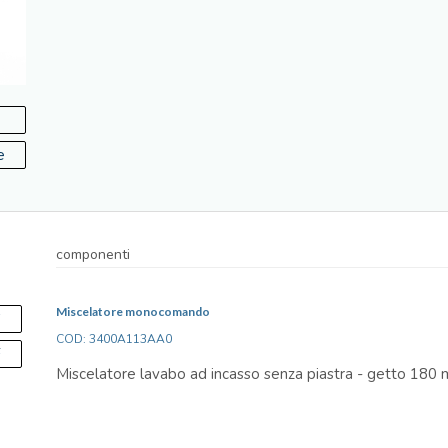
e
componenti
Miscelatore monocomando
S
COD: 3400A113AA0
F
Miscelatore lavabo ad incasso senza piastra - getto 180 