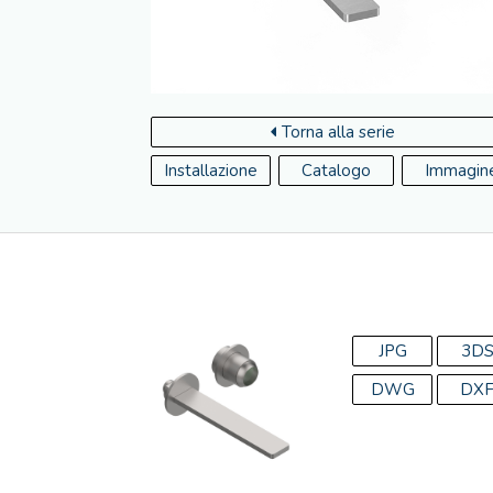
Torna alla serie
Installazione
Catalogo
Immagin
JPG
3D
DWG
DX