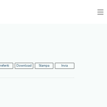
Manuali e Documenti
Area Riservata
Preferiti
Cerca
referiti
Download
Stampa
Invia