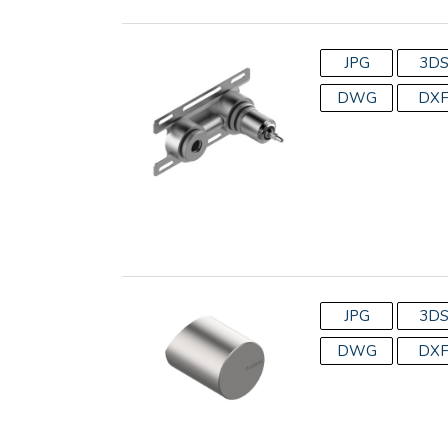
JPG
3D
DWG
DX
JPG
3D
DWG
DX