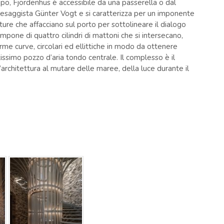
ppo, Fjordenhus è accessibile da una passerella o dal
aesaggista Günter Vogt e si caratterizza per un imponente
ure che affacciano sul porto per sottolineare il dialogo
ompone di quattro cilindri di mattoni che si intersecano,
rme curve, circolari ed ellittiche in modo da ottenere
ltissimo pozzo d’aria tondo centrale. Il complesso è il
l’architettura al mutare delle maree, della luce durante il