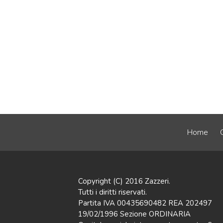
Home
Copyright (C) 2016 Zazzeri.
Tutti i diritti riservati.
Partita IVA 00435690482 REA 202497
19/02/1996 Sezione ORDINARIA