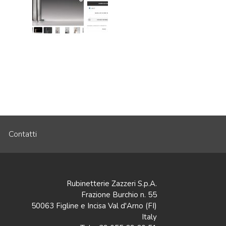
Contatti
Rubinetterie Zazzeri S.p.A.
Frazione Burchio n. 55
50063 Figline e Incisa Val d'Arno (FI)
Italy