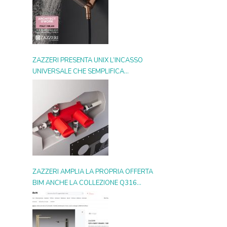
ZAZZERI PRESENTA UNIX L’INCASSO
UNIVERSALE CHE SEMPLIFICA
L’INSTALLAZIONE, SI ADATTA A OGNI
STILE E MOLTIPLICA LE POSSIBILITÀ
D’USO
ZAZZERI AMPLIA LA PROPRIA OFFERTA
BIM ANCHE LA COLLEZIONE Q316
ENTRA NELLA GALLERIA DIGITALE SU
ARCHIPRODUCTS