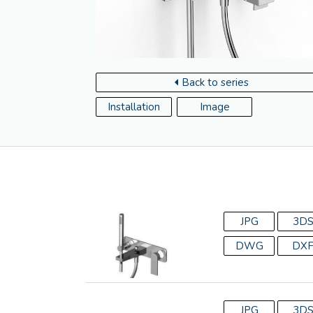
Back to series
Installation
Image
JPG
3D
DWG
DX
JPG
3D