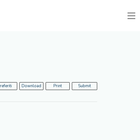
Manuali e Documenti
Reserved Area
Favorites
Search
referiti
Download
Print
Submit