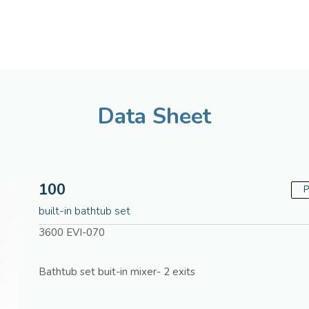
American
Assistenza tecnica
Data Sheet
100
P
built-in bathtub set
3600 EVI-070
Bathtub set buit-in mixer- 2 exits