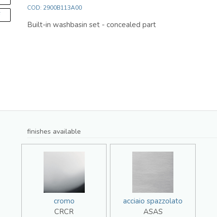
COD: 2900B113A00
F
Built-in washbasin set - concealed part
finishes available
cromo
acciaio spazzolato
CRCR
ASAS