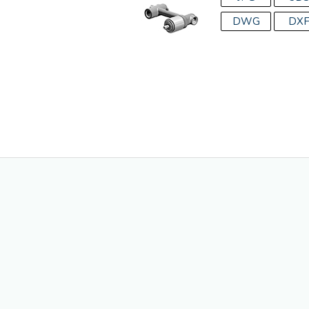
DWG
DX