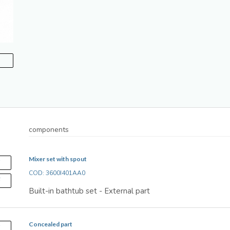
components
Mixer set with spout
S
COD: 3600I401AA0
F
Built-in bathtub set - External part
Concealed part
S