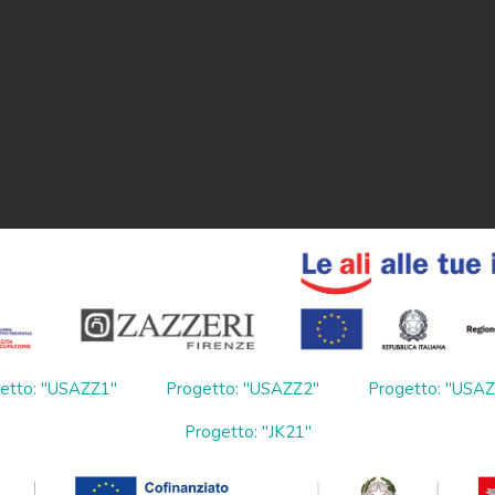
etto: "USAZZ1"
Progetto: "USAZZ2"
Progetto: "USA
Progetto: "JK21"