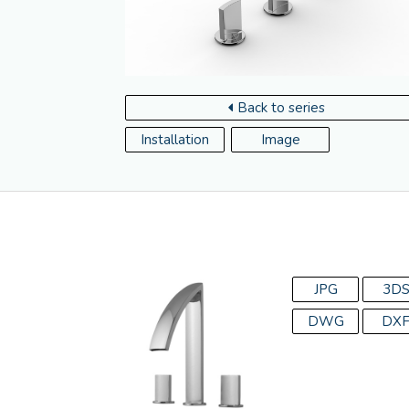
Back to series
Installation
Image
JPG
3D
DWG
DX