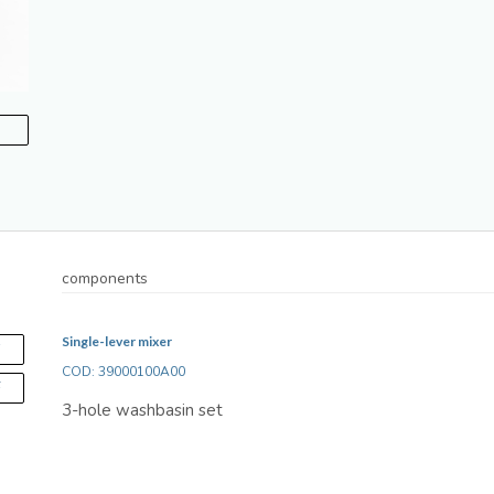
components
Single-lever mixer
S
COD: 39000100A00
F
3-hole washbasin set