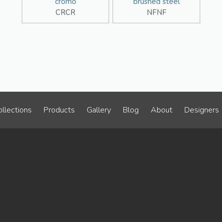
cromo
brushed steel
CRCR
NFNF
llections
Products
Gallery
Blog
About
Designers