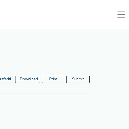
Manuali e Documenti
Reserved area
Favorites
Search
referiti
Download
Print
Submit