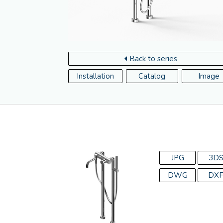
Back to series
Installation
Catalog
Image
JPG
3D
DWG
DX