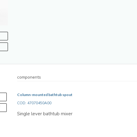
components
Column-mounted bathtub spout
S
COD: 47070450A00
F
Single lever bathtub mixer