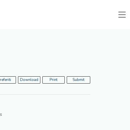
Manuali e Documenti
Reserved area
Favorites
Search
referiti
Download
Print
Submit
s