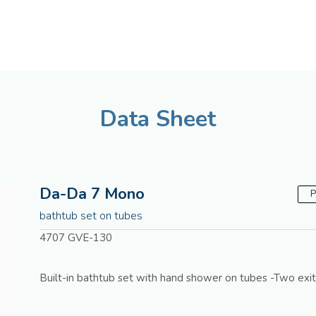
English
Assistenza tecnica
Data Sheet
Da-Da 7 Mono
P
bathtub set on tubes
4707 GVE-130
Built-in bathtub set with hand shower on tubes -Two exit