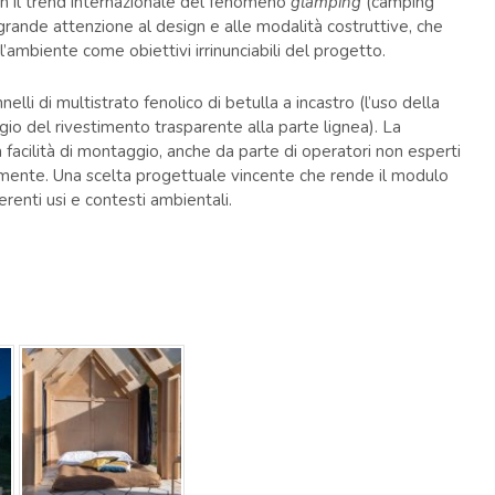
con il trend internazionale del fenomeno
glamping
(camping
grande attenzione al design e alle modalità costruttive, che
l’ambiente come obiettivi irrinunciabili del progetto.
elli di multistrato fenolico di betulla a incastro (l’uso della
gio del rivestimento trasparente alla parte lignea). La
a facilità di montaggio, anche da parte di operatori non esperti
icamente. Una scelta progettuale vincente che rende il modulo
erenti usi e contesti ambientali.