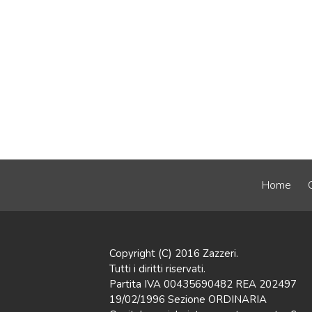
Home
Copyright (C) 2016 Zazzeri.
Tutti i diritti riservati.
Partita IVA 00435690482 REA 202497
19/02/1996 Sezione ORDINARIA