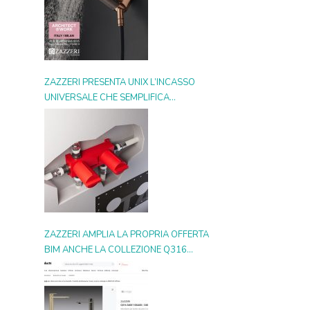
ZAZZERI PRESENTA UNIX L’INCASSO
UNIVERSALE CHE SEMPLIFICA
L’INSTALLAZIONE, SI ADATTA A OGNI
STILE E MOLTIPLICA LE POSSIBILITÀ
D’USO
ZAZZERI AMPLIA LA PROPRIA OFFERTA
BIM ANCHE LA COLLEZIONE Q316
ENTRA NELLA GALLERIA DIGITALE SU
ARCHIPRODUCTS