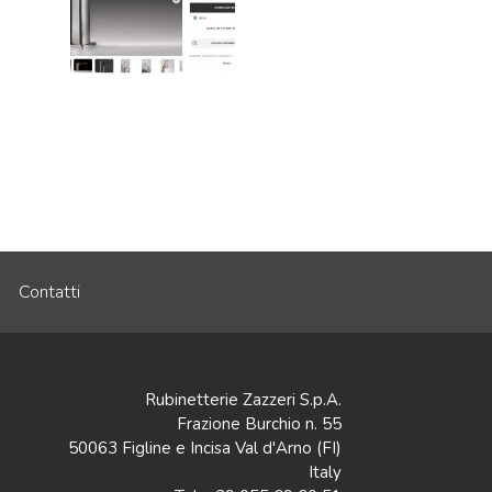
Contatti
Rubinetterie Zazzeri S.p.A.
Frazione Burchio n. 55
50063 Figline e Incisa Val d'Arno (FI)
Italy