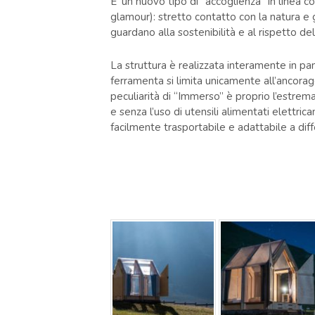
E’ un nuovo tipo di “accoglienza” in linea 
glamour): stretto contatto con la natura e 
guardano alla sostenibilità e al rispetto del
La struttura è realizzata interamente in pann
ferramenta si limita unicamente all’ancorag
peculiarità di “Immerso” è proprio l’estrem
e senza l’uso di utensili alimentati elettr
facilmente trasportabile e adattabile a diff