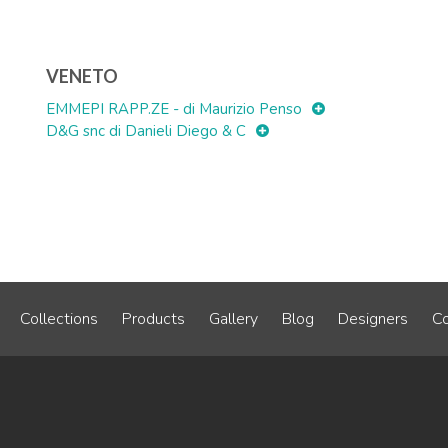
VENETO
EMMEPI RAPP.ZE - di Maurizio Penso
D&G snc di Danieli Diego & C
Collections
Products
Gallery
Blog
Designers
Co