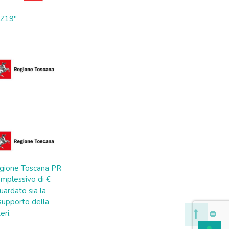
ZZ19"
 Regione Toscana PR
mplessivo di €
uardato sia la
a supporto della
eri.