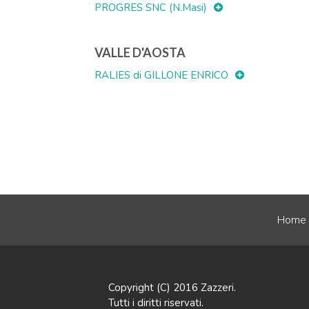
PROGRES SNC (N.Masi)
VALLE D'AOSTA
RALIES di GILLONE ENRICO
Home
Copyright (C) 2016 Zazzeri.
Tutti i diritti riservati.