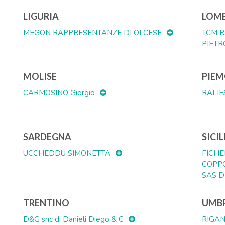
LIGURIA
LOM
MEGON RAPPRESENTANZE DI OLCESE
TCM R
PIETR
MOLISE
PIE
CARMOSINO Giorgio
RALIE
SARDEGNA
SICIL
UCCHEDDU SIMONETTA
FICHE
COPP
SAS D
TRENTINO
UMB
D&G snc di Danieli Diego & C
RIGAN