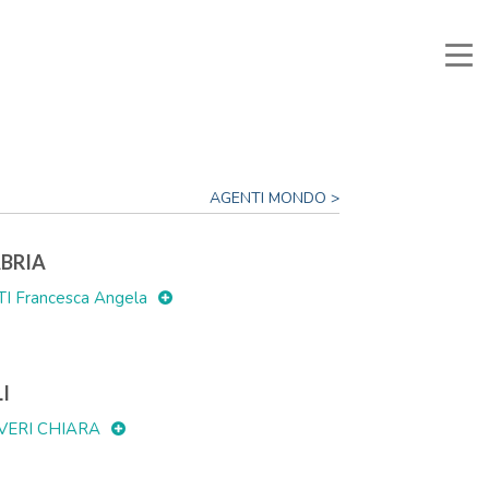
Manuali e Documenti
Reserved Area
Favorites
Search
AGENTI MONDO >
BRIA
I Francesca Angela
LI
VERI CHIARA