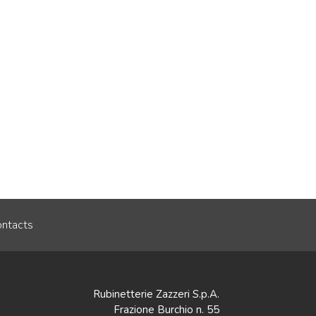
ntacts
Rubinetterie Zazzeri S.p.A.
Frazione Burchio n. 55