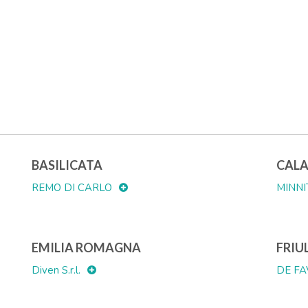
American
Assistenza tecnica
BASILICATA
CALA
REMO DI CARLO
MINNIT
EMILIA ROMAGNA
FRIU
Diven S.r.l.
DE FA