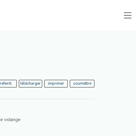
nuali e Documenti
Zone Réservée
Favoris
Recherche
referiti
télécharger
imprimer
soumettre
de vidange