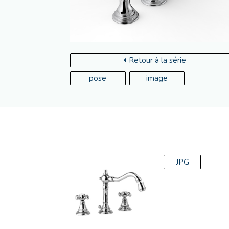
Retour à la série
pose
image
JPG