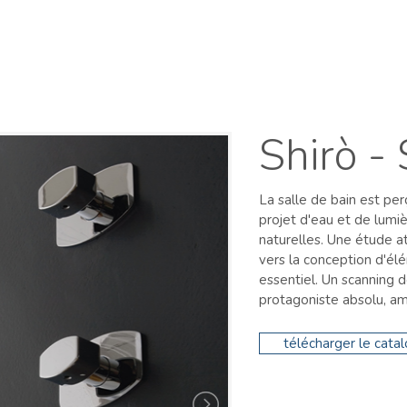
Français
Assistenza tecnica
Ma
Shirò -
La salle de bain est pe
projet d'eau et de lumi
naturelles. Une étude a
vers la conception d'él
essentiel. Un scanning d
protagoniste absolu, amp
télécharger le cata