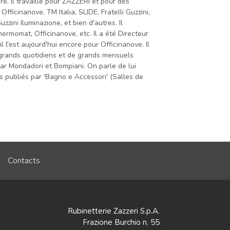
re. Il travaille pour ZAZZERI et pour des
fficinanove, TM Italia, SLIDE, Fratelli Guzzini,
ini Iluminazione, et bien d'autres. Il
ermomat, Officinanove, etc. Il a été Directeur
 l'est aujourd'hui encore pour Officinanove. Il
 grands quotidiens et de grands mensuels
 par Mondadori et Bompiani. On parle de lui
 publiés par 'Bagno e Accessori' (Salles de
Contacts
Rubinetterie Zazzeri S.p.A.
Frazione Burchio n. 55