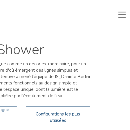
nuali e Documenti
Zone Réservée
Favoris
Recherche
 Shower
rçue comme un décor extraordinaire, pour un
ère d'où émergent des lignes simples et
ttentive a mené l'équipe de IS_Daniele Bedini
éments fonctionnels au design simple et
e l'espace unique, dont la lumière est le
lifiée par l'écoulement de l'eau.
logue
Configurations les plus
utilisées