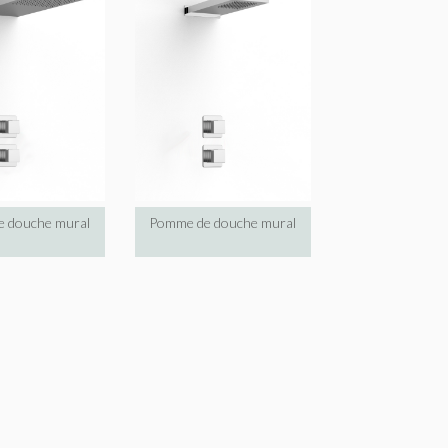
 douche mural
Pomme de douche mural