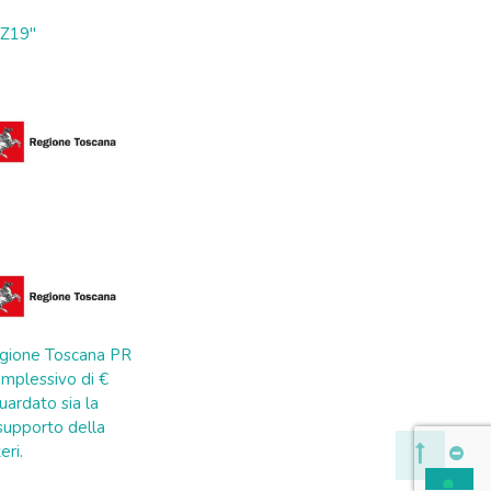
ZZ19"
 Regione Toscana PR
mplessivo di €
uardato sia la
a supporto della
eri.