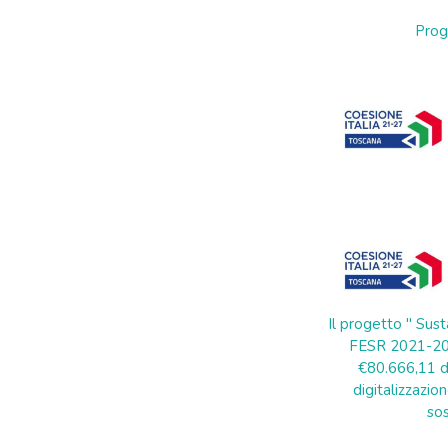
Prog
Il progetto " Sust
FESR 2021-202
€80.666,11 di
digitalizzazion
sos