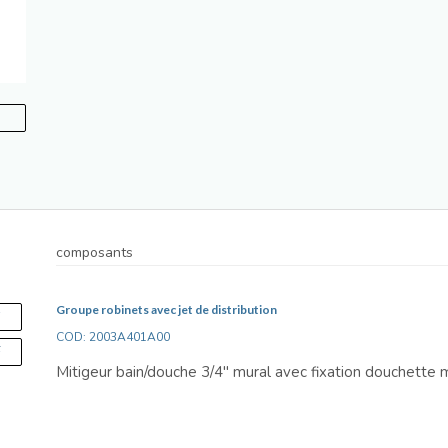
composants
Groupe robinets avec jet de distribution
S
COD: 2003A401A00
F
Mitigeur bain/douche 3/4" mural avec fixation douchette 