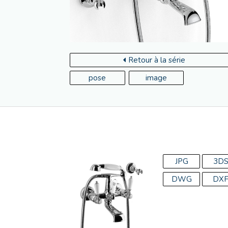
Retour à la série
pose
image
JPG
3D
DWG
DX