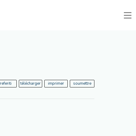
nuali e Documenti
Zone Réservée
Favoris
Recherche
referiti
télécharger
imprimer
soumettre