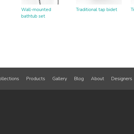
Wall-mounted
Traditional tap bidet
T
bathtub set
llections
Products
Gallery
Blog
About
Designers