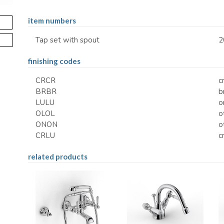
item numbers
Tap set with spout
2
finishing codes
CRCR
c
BRBR
b
LULU
o
OLOL
o
ONON
o
CRLU
c
related products