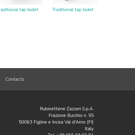
raditional tap bidet
Traditional tap bidet
Contacts
Rubinetterie Zazzeri S.p.A.
Frazione Burchio n. 55
50063 Figline e Incisa Val d'Arno (FI)
Italy