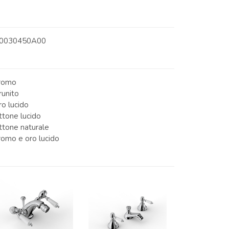
0030450A00
romo
runito
ro lucido
ttone lucido
ttone naturale
romo e oro lucido