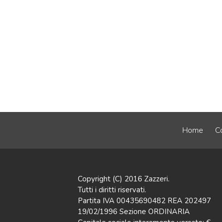
Home
Co
Copyright (C) 2016 Zazzeri.
Tutti i diritti riservati.
Partita IVA 00435690482 REA 202497
19/02/1996 Sezione ORDINARIA