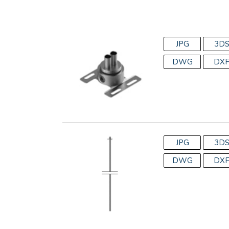
JPG
3D
DWG
DX
JPG
3D
DWG
DX