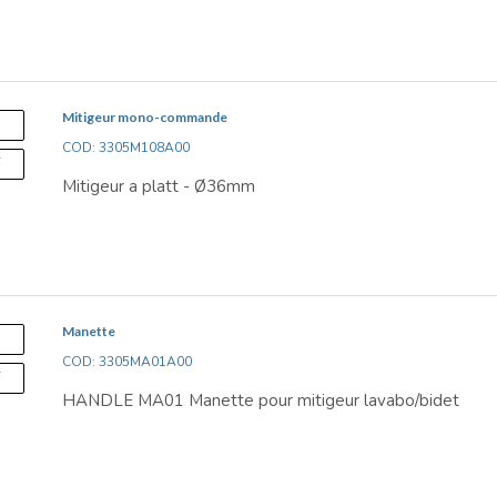
Mitigeur mono-commande
S
COD: 3305M108A00
F
Mitigeur a platt - Ø36mm
Manette
S
COD: 3305MA01A00
F
HANDLE MA01 Manette pour mitigeur lavabo/bidet