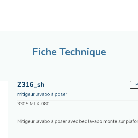
Français
Assistenza tecnica
Ma
Fiche Technique
Z316_sh
P
mitigeur lavabo à poser
3305 MLX-080
Mitigeur lavabo à poser avec bec lavabo monte sur plafo