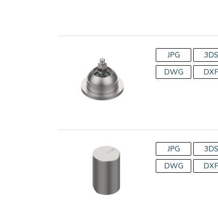
JPG
3D
DWG
DX
JPG
3D
DWG
DX