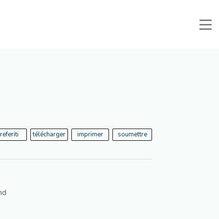
nuali e Documenti
Zone Réservée
Favoris
Recherche
referiti
télécharger
imprimer
soumettre
nd