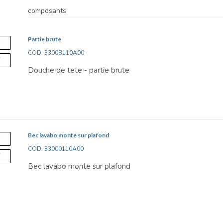
composants
Partie brute
S
COD: 3300B110A00
F
Douche de tete - partie brute
Bec lavabo monte sur plafond
S
COD: 33000110A00
F
Bec lavabo monte sur plafond