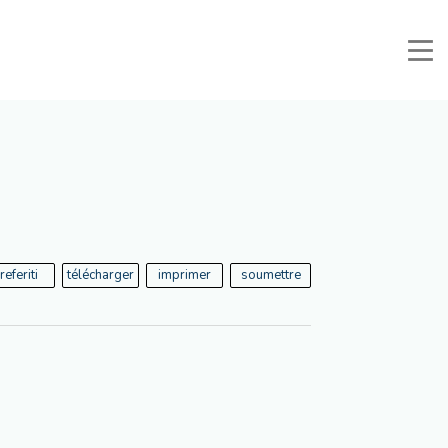
nuali e Documenti
Zone Réservée
Favoris
Recherche
referiti
télécharger
imprimer
soumettre