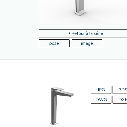
Retour à la série
pose
image
JPG
3D
DWG
DX