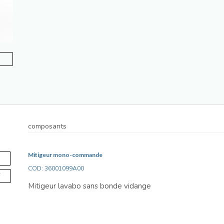
composants
Mitigeur mono-commande
S
COD: 36001099A00
F
Mitigeur lavabo sans bonde vidange