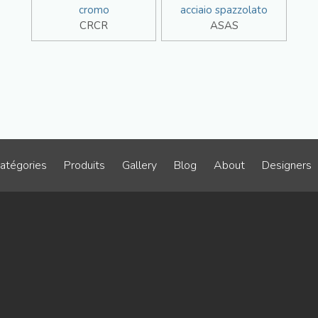
cromo
acciaio spazzolato
CRCR
ASAS
atégories
Produits
Gallery
Blog
About
Designers