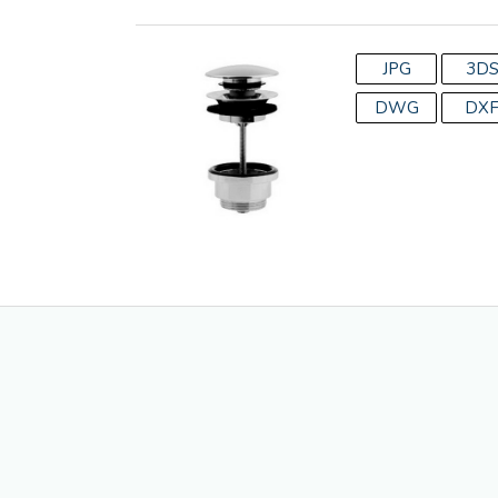
JPG
3D
DWG
DX