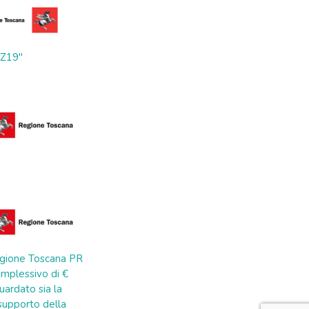
ZZ19"
 Regione Toscana PR
mplessivo di €
uardato sia la
a supporto della