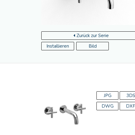
Zurück zur Serie
Installieren
Bild
JPG
3D
DWG
DX