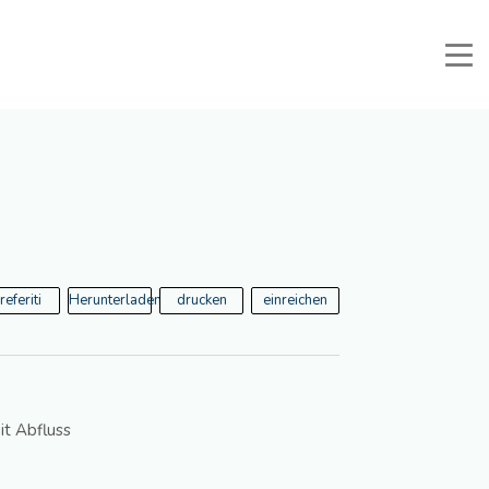
li e Documenti
Reservierter Bereich
Favoriten
Suche
referiti
Herunterladen
drucken
einreichen
it Abfluss