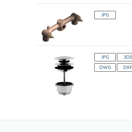
JPG
JPG
3D
DWG
DX