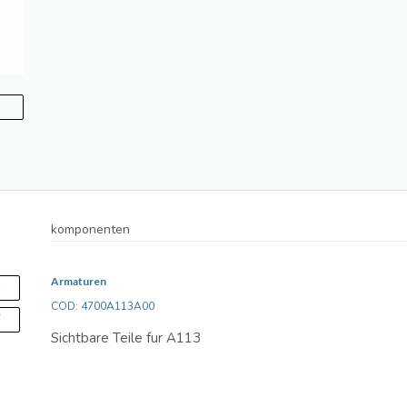
komponenten
Armaturen
S
COD: 4700A113A00
F
Sichtbare Teile fur A113