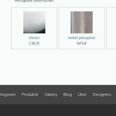
verfügbare oberflächen
chrom
nickel phosphor
CRCR
NFNF
tegorien
Produkte
Gallery
Blog
Über
Designers