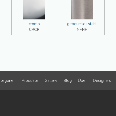
cromo
gebeurstet stahl
CRCR
NFNF
tegorien
Produkte
Gallery
Blog
Über
Designers