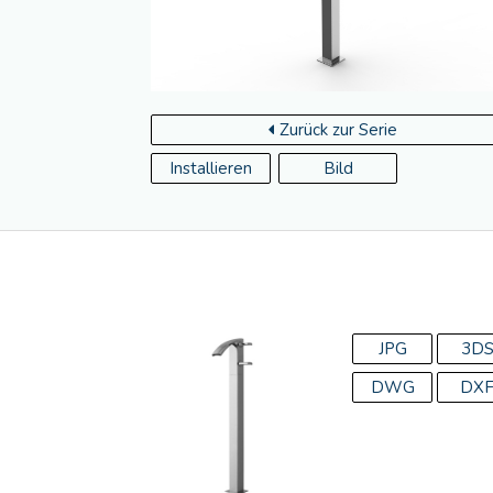
Zurück zur Serie
Installieren
Bild
JPG
3D
DWG
DX