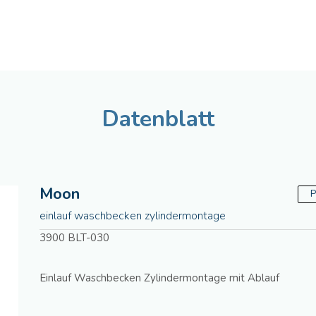
Deutsch
Assistenza tecnica
Manua
Datenblatt
Moon
P
einlauf waschbecken zylindermontage
3900 BLT-030
Einlauf Waschbecken Zylindermontage mit Ablauf