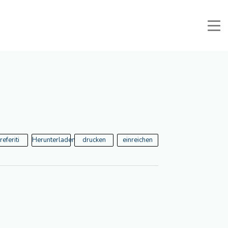
li e Documenti
Reservierter Bereich
Favoriten
Suche
referiti
Herunterladen
drucken
einreichen