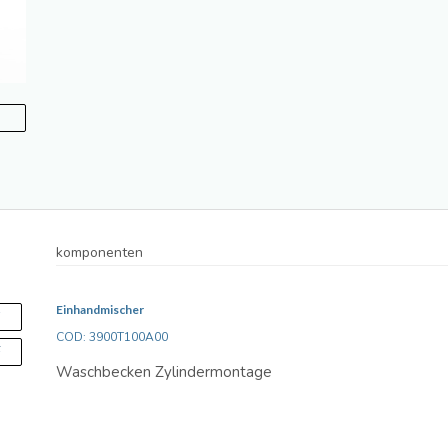
komponenten
Einhandmischer
S
COD: 3900T100A00
F
Waschbecken Zylindermontage