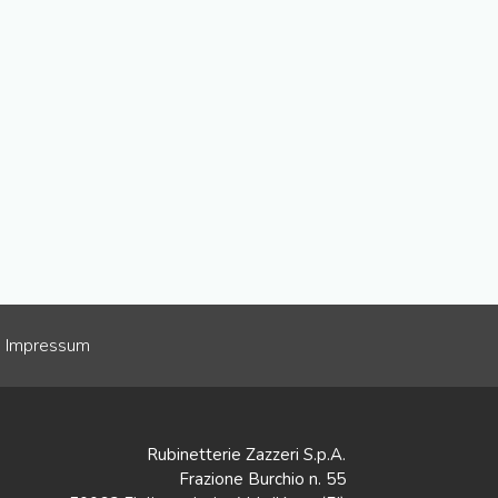
Impressum
Rubinetterie Zazzeri S.p.A.
Frazione Burchio n. 55