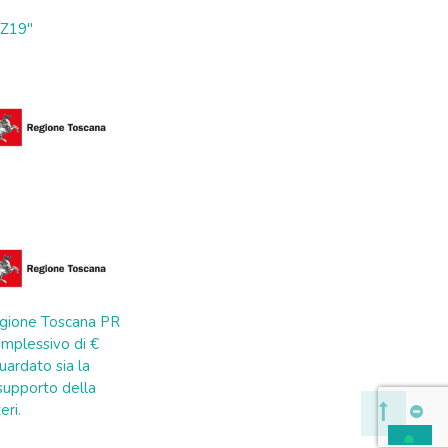
ZZ19"
 Regione Toscana PR
mplessivo di €
uardato sia la
a supporto della
eri.