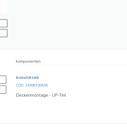
komponenten
Rohteil (B100)
S
COD: 3300B100A00
F
Deckenmontage - UP-Teil