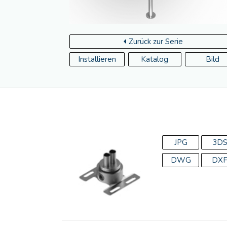
Zurück zur Serie
Installieren
Katalog
Bild
JPG
3D
DWG
DX