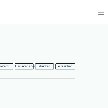
li e Documenti
Reservierter Bereich
Favoriten
Suche
referiti
Herunterladen
drucken
einreichen