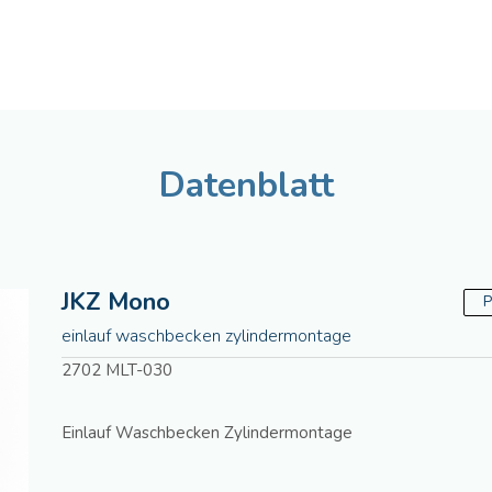
Deutsch
Assistenza tecnica
Manua
Datenblatt
JKZ Mono
P
einlauf waschbecken zylindermontage
2702 MLT-030
Einlauf Waschbecken Zylindermontage