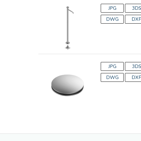
JPG
3D
DWG
DX
JPG
3D
DWG
DX