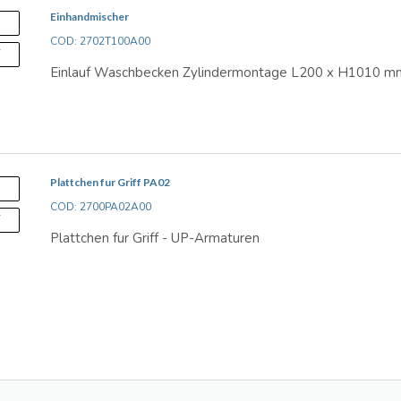
Einhandmischer
S
COD: 2702T100A00
F
Einlauf Waschbecken Zylindermontage L200 x H1010 m
Plattchen fur Griff PA02
S
COD: 2700PA02A00
F
Plattchen fur Griff - UP-Armaturen