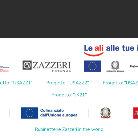
etto: "USAZZ1"
Progetto: "USAZZ2"
Progetto: "USA
Progetto: "JK21"
Rubinetterie Zazzeri in the world