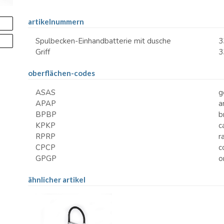
artikelnummern
Spulbecken-Einhandbatterie mit dusche
3
Griff
3
oberflächen-codes
ASAS
g
APAP
a
BPBP
b
KPKP
c
RPRP
r
CPCP
c
GPGP
o
ähnlicher artikel