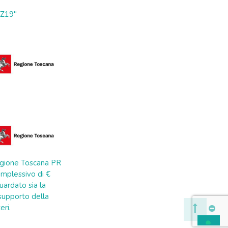
ZZ19"
 Regione Toscana PR
mplessivo di €
uardato sia la
a supporto della
eri.