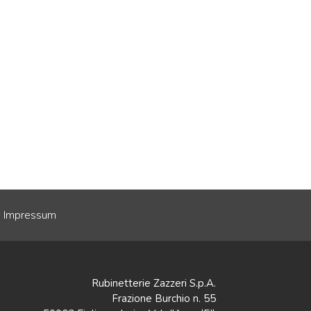
Impressum
Rubinetterie Zazzeri S.p.A.
Frazione Burchio n. 55