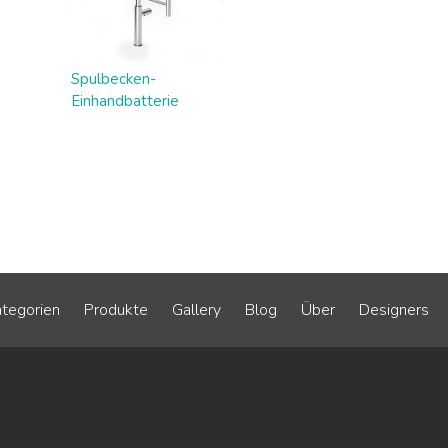
Spulbecken-
Einhandbatterie
tegorien
Produkte
Gallery
Blog
Über
Designers