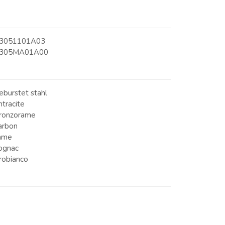
3051101A03
305MA01A00
eburstet stahl
ntracite
ronzorame
arbon
ame
ognac
robianco